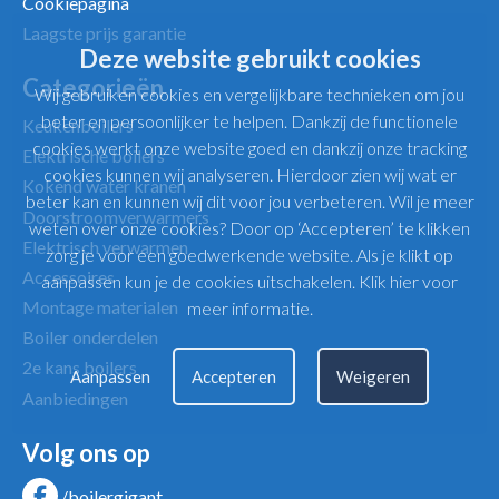
Cookiepagina
Laagste prijs garantie
Deze website gebruikt cookies
Categorieën
Wij gebruiken cookies en vergelijkbare technieken om jou
beter en persoonlijker te helpen. Dankzij de functionele
Keukenboilers
cookies werkt onze website goed en dankzij onze tracking
Elektrische boilers
cookies kunnen wij analyseren. Hierdoor zien wij wat er
Kokend water kranen
beter kan en kunnen wij dit voor jou verbeteren. Wil je meer
Doorstroomverwarmers
weten over onze cookies? Door op ‘Accepteren’ te klikken
Elektrisch verwarmen
zorg je voor een goedwerkende website. Als je klikt op
Accessoires
aanpassen kun je de cookies uitschakelen.
Klik hier voor
Montage materialen
meer informatie
.
Boiler onderdelen
2e kans boilers
Aanpassen
Accepteren
Weigeren
Aanbiedingen
Volg ons op
/boilergigant