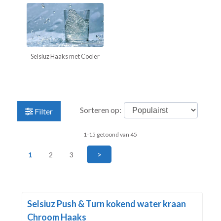
Selsiuz Haaks met Cooler
Sorteren op:
Filter
1-15 getoond van 45
>
1
2
3
Selsiuz Push & Turn kokend water kraan
Chroom Haaks