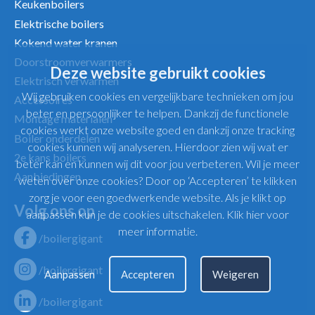
Keukenboilers
Elektrische boilers
Kokend water kranen
Doorstroomverwarmers
Deze website gebruikt cookies
Elektrisch verwarmen
Wij gebruiken cookies en vergelijkbare technieken om jou
Accessoires
beter en persoonlijker te helpen. Dankzij de functionele
Montage materialen
cookies werkt onze website goed en dankzij onze tracking
Boiler onderdelen
cookies kunnen wij analyseren. Hierdoor zien wij wat er
2e kans boilers
beter kan en kunnen wij dit voor jou verbeteren. Wil je meer
Aanbiedingen
weten over onze cookies? Door op ‘Accepteren’ te klikken
zorg je voor een goedwerkende website. Als je klikt op
Volg ons op
aanpassen kun je de cookies uitschakelen.
Klik hier voor
meer informatie
.
/boilergigant
/boilergigant
Aanpassen
Accepteren
Weigeren
/boilergigant