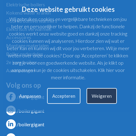
Elektrische boilers
Deze website gebruikt cookies
Kokend water kranen
Wij gebruiken cookies en vergelijkbare technieken om jou
Doorstroomverwarmers
beter en persoonlijker te helpen. Dankzij de functionele
Elektrisch verwarmen
cookies werkt onze website goed en dankzij onze tracking
Accessoires
cookies kunnen wij analyseren. Hierdoor zien wij wat er
Montage materialen
beter kan en kunnen wij dit voor jou verbeteren. Wil je meer
Boiler onderdelen
weten over onze cookies? Door op ‘Accepteren’ te klikken
2e kans boilers
zorg je voor een goedwerkende website. Als je klikt op
aanpassen kun je de cookies uitschakelen.
Klik hier voor
Aanbiedingen
meer informatie
.
Volg ons op
Aanpassen
Accepteren
Weigeren
/boilergigant
/boilergigant
/boilergigant