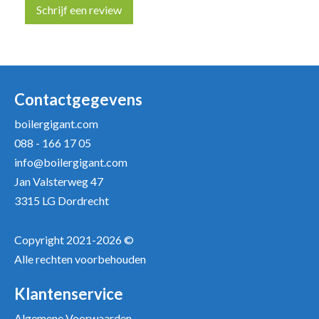
Schrijf een review
Uw naam *
Uw e-mailadres *
Contactgegevens
boilergigant.com
088 - 166 17 05
Uw recensie *
info@boilergigant.com
Jan Valsterweg 47
3315 LG Dordrecht
Copyright 2021-2026 ©
Alle rechten voorbehouden
Positieve punten
Verbeter punten
Klantenservice
Algemene Voorwaarden