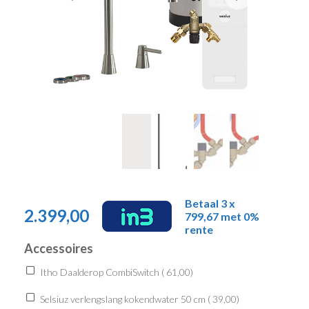
Betaal 3 x
2.399,00
799,67 met 0%
rente
Accessoires
Itho Daalderop CombiSwitch (
61,00
)
Selsiuz verlengslang kokendwater 50 cm (
39,00
)