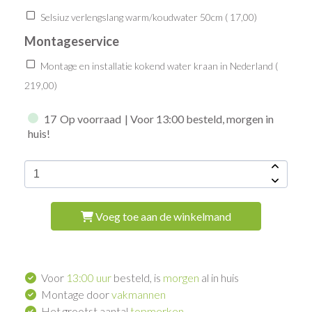
Selsiuz verlengslang warm/koudwater 50cm (
17,00
)
Montageservice
Montage en installatie kokend water kraan in Nederland (
219,00
)
17
Op voorraad
| Voor 13:00 besteld, morgen in
huis!
Voeg toe aan de winkelmand
Voor
13:00 uur
besteld, is
morgen
al in huis
Montage door
vakmannen
Het grootst aantal
topmerken