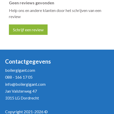
Geen reviews gevonden
Help ons en andere klanten door het schrijven van een
review
Schrijf een review
Uw naam *
Uw e-mailadres *
Contactgegevens
boilergigant.com
088 - 166 17 05
Uw recensie *
info@boilergigant.com
Jan Valsterweg 47
3315 LG Dordrecht
Copyright 2021-2026 ©