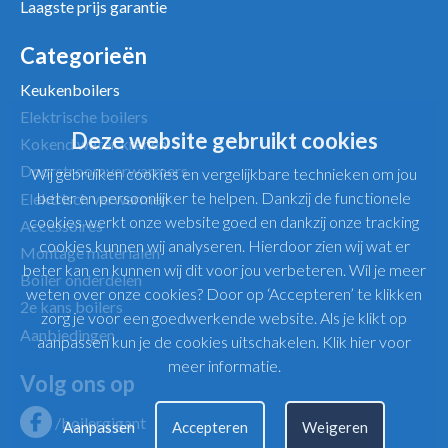
Laagste prijs garantie
Categorieën
Keukenboilers
Elektrische boilers
Deze website gebruikt cookies
Kokend water kranen
Doorstroomverwarmers
Wij gebruiken cookies en vergelijkbare technieken om jou
beter en persoonlijker te helpen. Dankzij de functionele
Elektrisch verwarmen
cookies werkt onze website goed en dankzij onze tracking
Accessoires
cookies kunnen wij analyseren. Hierdoor zien wij wat er
Montage materialen
beter kan en kunnen wij dit voor jou verbeteren. Wil je meer
Boiler onderdelen
weten over onze cookies? Door op ‘Accepteren’ te klikken
2e kans boilers
zorg je voor een goedwerkende website. Als je klikt op
Aanbiedingen
aanpassen kun je de cookies uitschakelen.
Klik hier voor
meer informatie
.
Volg ons op
/boilergigant
Aanpassen
Accepteren
Weigeren