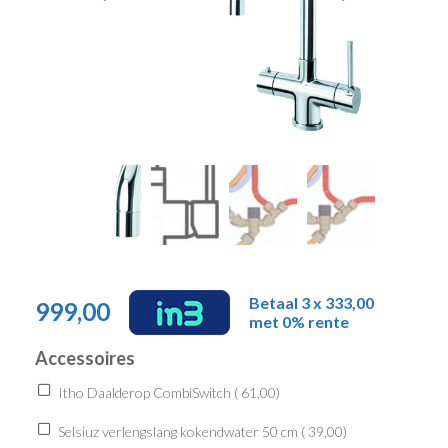
Betaal 3 x 333,00
999,00
met 0% rente
Accessoires
Itho Daalderop CombiSwitch (
61,00
)
Selsiuz verlengslang kokendwater 50 cm (
39,00
)