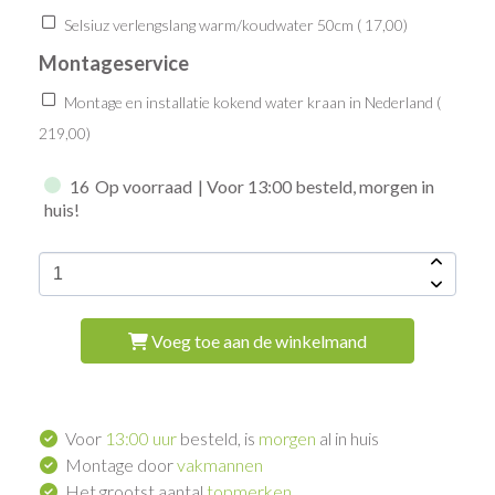
Selsiuz verlengslang warm/koudwater 50cm (
17,00
)
Montageservice
Montage en installatie kokend water kraan in Nederland (
219,00
)
16
Op voorraad
| Voor 13:00 besteld, morgen in
huis!
Voeg toe aan de winkelmand
Voor
13:00 uur
besteld, is
morgen
al in huis
Montage door
vakmannen
Het grootst aantal
topmerken