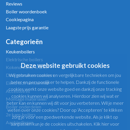
Reviews
Boiler woordenboek
Cookiepagina
Laagste prijs garantie
Categorieën
Keukenboilers
Elektrische boilers
Deze website gebruikt cookies
Kokend water kranen
Wij gebruiken cookies en vergelijkbare technieken om jou
Doorstroomverwarmers
beter en persoonlijker te helpen. Dankzij de functionele
Elektrisch verwarmen
cookies werkt onze website goed en dankzij onze tracking
Accessoires
cookies kunnen wij analyseren. Hierdoor zien wij wat er
Montage materialen
beter kan en kunnen wij dit voor jou verbeteren. Wil je meer
Boiler onderdelen
weten over onze cookies? Door op ‘Accepteren’ te klikken
2e kans boilers
zorg je voor een goedwerkende website. Als je klikt op
Aanbiedingen
aanpassen kun je de cookies uitschakelen.
Klik hier voor