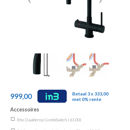
Betaal 3 x 333,00
999,00
met 0% rente
Accessoires
Itho Daalderop CombiSwitch (
61,00
)