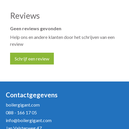
Reviews
Geen reviews gevonden
Help ons en andere klanten door het schrijven van een
review
Schrijf een review
Uw naam *
Uw e-mailadres *
Contactgegevens
boilergigant.com
088 - 166 17 05
Uw recensie *
info@boilergigant.com
Jan Valsterweg 47