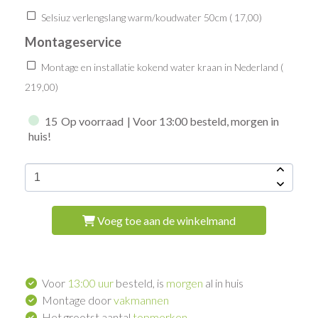
Selsiuz verlengslang warm/koudwater 50cm (
17,00
)
Montageservice
Montage en installatie kokend water kraan in Nederland (
219,00
)
15
Op voorraad
| Voor 13:00 besteld, morgen in
huis!
Voeg toe aan de winkelmand
Voor
13:00 uur
besteld, is
morgen
al in huis
Montage door
vakmannen
Het grootst aantal
topmerken