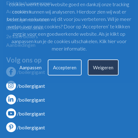
Elektrisch verwarmen
cookies werkt onze website goed en dankzij onze tracking
Accessoires
cookies kunnen wij analyseren. Hierdoor zien wij wat er
beter kan en kunnen wij dit voor jou verbeteren. Wil je meer
Montage materialen
weten over onze cookies? Door op ‘Accepteren’ te klikken
Boiler onderdelen
zorg je voor een goedwerkende website. Als je klikt op
2e kans boilers
aanpassen kun je de cookies uitschakelen.
Klik hier voor
Aanbiedingen
meer informatie
.
Volg ons op
Aanpassen
Accepteren
Weigeren
/boilergigant
/boilergigant
/boilergigant
/boilergigant
/boilergigant