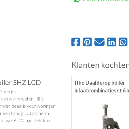
Klanten kochten
boiler SHZ LCD
Itho Daalderop boiler
inlaatcombinatieset 6 
 ben je als
van warm water. Hij is
, wat ideaal is voor woningen
ver een handig LCD scherm
tot wel 85°C ingesteld kan