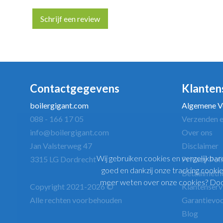
Schrijf een review
Uw naam *
Contactgegevens
Klanten
boilergigant.com
Algemene V
088 - 166 17 05
Verzenden e
Uw recensie *
info@boilergigant.com
Over ons
Jan Valsterweg 47
Disclaimer
Wij gebruiken cookies en vergelijkbar
3315 LG Dordrecht
Privacy Pol
goed en dankzij onze tracking cookie
Betaalmeth
meer weten over onze cookies? Door 
Copyright 2021-2026 ©
Klantenserv
Alle rechten voorbehouden
Garantievo
Blog