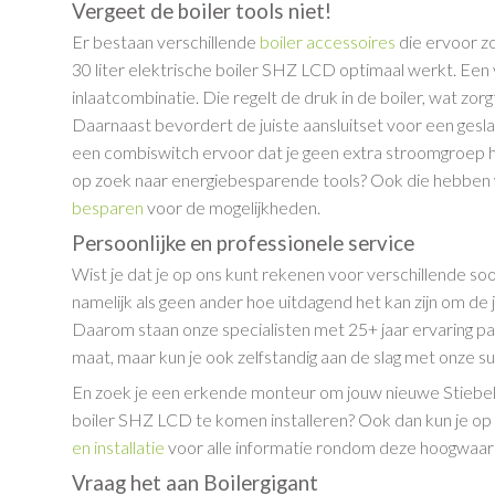
Vergeet de boiler tools niet!
Er bestaan verschillende
boiler accessoires
die ervoor zo
30 liter elektrische boiler SHZ LCD optimaal werkt. Een 
inlaatcombinatie. Die regelt de druk in de boiler, wat zorg
Daarnaast bevordert de juiste aansluitset voor een gesla
een combiswitch ervoor dat je geen extra stroomgroep ho
op zoek naar energiebesparende tools? Ook die hebben w
besparen
voor de mogelijkheden.
Persoonlijke en professionele service
Wist je dat je op ons kunt rekenen voor verschillende so
namelijk als geen ander hoe uitdagend het kan zijn om de j
Daarom staan onze specialisten met 25+ jaar ervaring p
maat, maar kun je ook zelfstandig aan de slag met onze 
En zoek je een erkende monteur om jouw nieuwe Stiebel E
boiler SHZ LCD te komen installeren? Ook dan kun je o
en installatie
voor alle informatie rondom deze hoogwaard
Vraag het aan Boilergigant