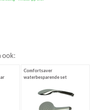
 ook:
Comfortsaver
bar
waterbesparende set