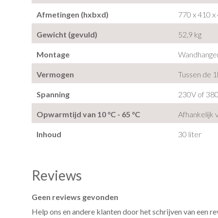
Afmetingen (hxbxd)
770 x 410 x
Gewicht (gevuld)
52,9 kg
Montage
Wandhange
Vermogen
Tussen de 
Spanning
230V of 38
Opwarmtijd van 10 °C - 65 °C
Afhankelijk
Inhoud
30 liter
Reviews
Geen reviews gevonden
Help ons en andere klanten door het schrijven van een r