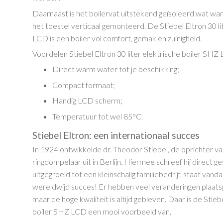
Daarnaast is het boilervat uitstekend geïsoleerd wat w
het toestel verticaal gemonteerd. De Stiebel Eltron 30 li
LCD is een boiler vol comfort, gemak en zuinigheid.
Voordelen Stiebel Eltron 30 liter elektrische boiler SHZ
Direct warm water tot je beschikking;
Compact formaat;
Handig LCD scherm;
Temperatuur tot wel 85°C.
Stiebel Eltron: een internationaal succes
In 1924 ontwikkelde dr. Theodor Stiebel, de oprichter v
ringdompelaar uit in Berlijn. Hiermee schreef hij direct g
uitgegroeid tot een kleinschalig familiebedrijf, staat van
wereldwijd succes! Er hebben veel veranderingen plaatsg
maar de hoge kwaliteit is altijd gebleven. Daar is de Stiebe
boiler SHZ LCD een mooi voorbeeld van.