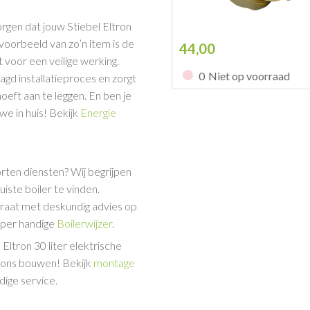
rgen dat jouw Stiebel Eltron
voorbeeld van zo’n item is de
44,00
t voor een veilige werking.
0
Niet op voorraad
agd installatieproces en zorgt
eft aan te leggen. En ben je
e in huis! Bekijk
Energie
orten diensten? Wij begrijpen
uiste boiler te vinden.
araat met deskundig advies op
super handige
Boilerwijzer
.
ltron 30 liter elektrische
p ons bouwen! Bekijk
montage
ige service.