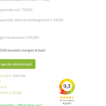
arende set (
79,00
)
parende doorstroombegrenzer (
44,00
)
g in Nederland (
295,00
)
3:00 besteld, morgen in huis!
 aan de winkelmand
morgen
al in huis
n
rken
land & België
anbieding - WhatsApp ons!