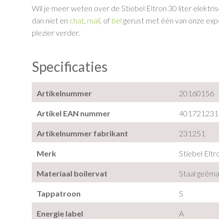
Wil je meer weten over de Stiebel Eltron 30 liter elektr
dan niet en
chat
,
mail
, of
bel
gerust met één van onze exper
plezier verder.
Specificaties
Artikelnummer
20160156
Artikel EAN nummer
401721231
Artikelnummer fabrikant
231251
Merk
Stiebel Eltr
Materiaal boilervat
Staal geëma
Tappatroon
S
Energie label
A