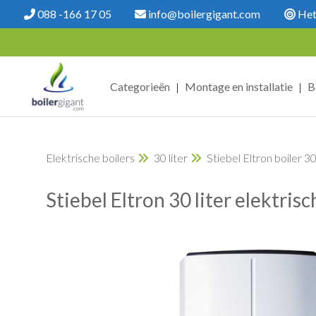
088 -166 17 05
info@boilergigant.com
Het
Categorieën
Montage en installatie
B
|
|
Elektrische boilers
30 liter
Stiebel Eltron boiler 30
Stiebel Eltron 30 liter elektri