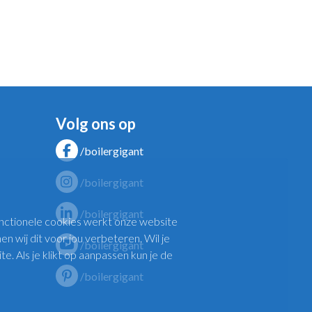
Volg ons op
/boilergigant
/boilergigant
/boilergigant
functionele cookies werkt onze website
n wij dit voor jou verbeteren. Wil je
/boilergigant
 Als je klikt op aanpassen kun je de
/boilergigant