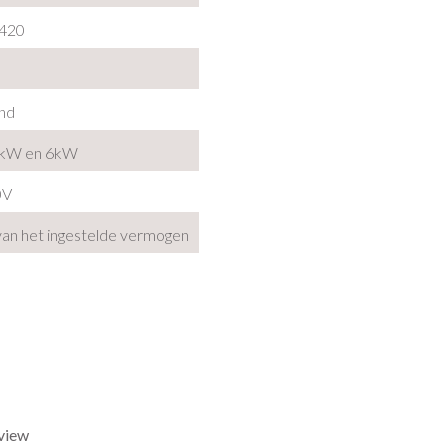
 420
nd
1kW en 6kW
0V
 van het ingestelde vermogen
eview