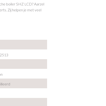
ische boiler SHZ LCD? Aarzel
ts. Zij helpen je met veel
2513
on
illeerd