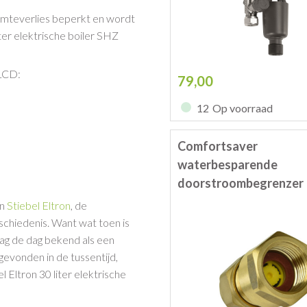
armteverlies beperkt en wordt
ter elektrische boiler SHZ
 LCD:
79,00
12
Op voorraad
Comfortsaver
waterbesparende
doorstroombegrenzer
an
Stiebel Eltron
, de
eschiedenis. Want wat toen is
daag de dag bekend als een
evonden in de tussentijd,
l Eltron 30 liter elektrische