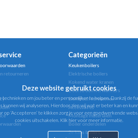
Uw e-mailadres *
service
Categorieën
oorwaarden
Keukenboilers
n retourneren
Elektrische boilers
Kokend water kranen
Deze website gebruikt cookies
Doorstroomverwarmers
e technieken om jou beter en persoonlijker te helpen. Dankzij de 
icy
Elektrisch verwarmen
s kunnen wij analyseren. Hierdoor zien wij wat er beter kan en kunne
oden
Accessoires
op ‘Accepteren’ te klikken zorg je voor een goedwerkende website.
ice
Montage materialen
cookies uitschakelen.
Klik hier voor meer informatie
.
orwaarden
Boiler onderdelen
2e kans boilers