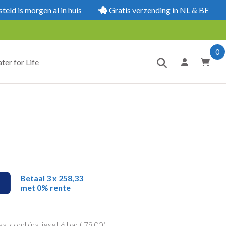
ld is morgen al in huis
Gratis verzending in NL & BE
0
ter for Life
Betaal 3 x 258,33
met 0% rente
laatcombinatieset 6 bar (
79,00
)