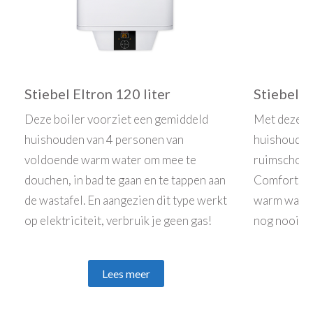
Stiebel Eltron 120 liter
Stiebel E
Deze boiler voorziet een gemiddeld
Met deze bo
huishouden van 4 personen van
huishouden
voldoende warm water om mee te
ruimschoot
douchen, in bad te gaan en te tappen aan
Comfortabe
de wastafel. En aangezien dit type werkt
warm water
op elektriciteit, verbruik je geen gas!
nog nooit z
Lees meer