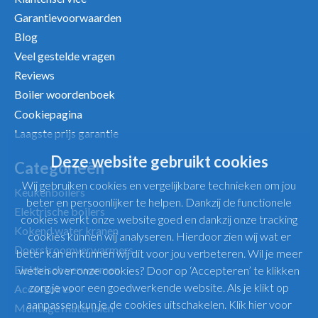
Garantievoorwaarden
Blog
Veel gestelde vragen
Reviews
Boiler woordenboek
Cookiepagina
Laagste prijs garantie
Deze website gebruikt cookies
Categorieën
Wij gebruiken cookies en vergelijkbare technieken om jou
Keukenboilers
beter en persoonlijker te helpen. Dankzij de functionele
Elektrische boilers
cookies werkt onze website goed en dankzij onze tracking
Kokend water kranen
cookies kunnen wij analyseren. Hierdoor zien wij wat er
Doorstroomverwarmers
beter kan en kunnen wij dit voor jou verbeteren. Wil je meer
Elektrisch verwarmen
weten over onze cookies? Door op ‘Accepteren’ te klikken
zorg je voor een goedwerkende website. Als je klikt op
Accessoires
aanpassen kun je de cookies uitschakelen.
Klik hier voor
Montage materialen