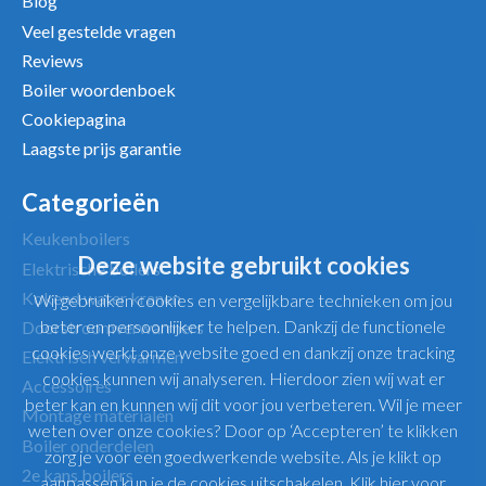
Blog
Veel gestelde vragen
Reviews
Boiler woordenboek
Cookiepagina
Laagste prijs garantie
Categorieën
Keukenboilers
Deze website gebruikt cookies
Elektrische boilers
Kokend water kranen
Wij gebruiken cookies en vergelijkbare technieken om jou
beter en persoonlijker te helpen. Dankzij de functionele
Doorstroomverwarmers
cookies werkt onze website goed en dankzij onze tracking
Elektrisch verwarmen
cookies kunnen wij analyseren. Hierdoor zien wij wat er
Accessoires
beter kan en kunnen wij dit voor jou verbeteren. Wil je meer
Montage materialen
weten over onze cookies? Door op ‘Accepteren’ te klikken
Boiler onderdelen
zorg je voor een goedwerkende website. Als je klikt op
2e kans boilers
aanpassen kun je de cookies uitschakelen.
Klik hier voor