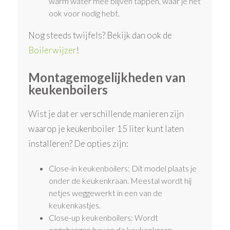
warm water mee blijven tappen, waar je het
ook voor nodig hebt.
Nog steeds twijfels? Bekijk dan ook de
Boilerwijzer
!
Montagemogelijkheden van
keukenboilers
Wist je dat er verschillende manieren zijn
waarop je keukenboiler 15 liter kunt laten
installeren? De opties zijn:
Close-in keukenboilers
: Dit model plaats je
onder de keukenkraan. Meestal wordt hij
netjes weggewerkt in een van de
keukenkastjes.
Close-up keukenboilers
: Wordt
opgehangen boven de keukenkraan.