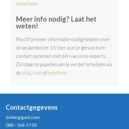
installatie
.
Meer info nodig? Laat het
weten!
Mocht je meer informatie nodig hebben over
de keukenboiler 15 liter, kun je gerust even
contact opnemen met één van onze experts.
Zij staan te popelen om je verder te helpen via
de
chat
,
mail
of
telefoon
.
Contactgegevens
boilergigant.com
088 - 166 17 05