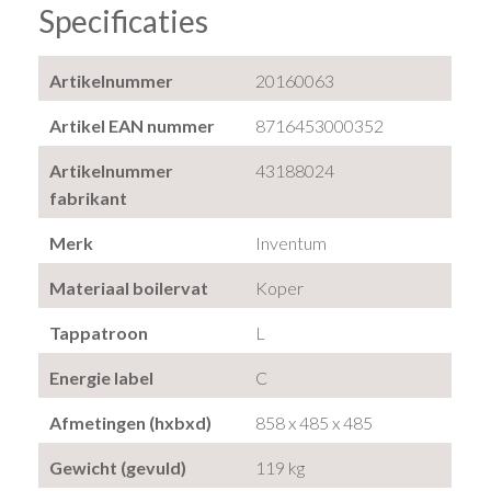
Specificaties
Artikelnummer
20160063
Artikel EAN nummer
8716453000352
Artikelnummer
43188024
fabrikant
Merk
Inventum
Materiaal boilervat
Koper
Tappatroon
L
Energie label
C
Afmetingen (hxbxd)
858 x 485 x 485
Gewicht (gevuld)
119 kg