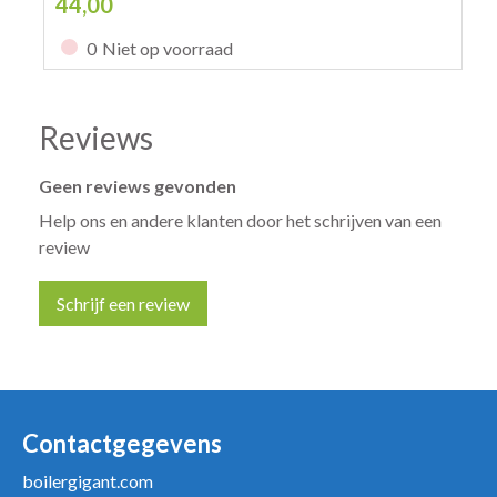
44,00
0
Niet op voorraad
Reviews
Geen reviews gevonden
Help ons en andere klanten door het schrijven van een
review
Schrijf een review
Uw naam *
Uw e-mailadres *
Contactgegevens
boilergigant.com