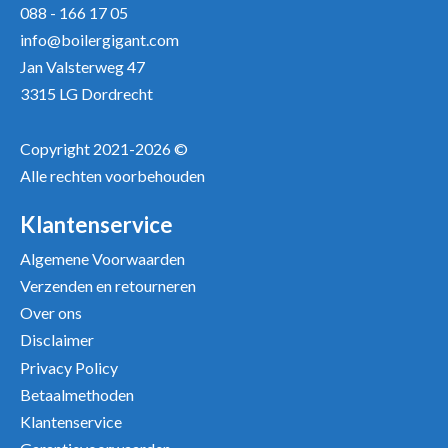
088 - 166 17 05
Uw recensie *
info@boilergigant.com
Jan Valsterweg 47
3315 LG Dordrecht
Copyright 2021-2026 ©
Alle rechten voorbehouden
Positieve punten
Verbeter punten
Klantenservice
Algemene Voorwaarden
Verzenden en retourneren
Over ons
Disclaimer
Privacy Policy
Betaalmethoden
Klantenservice