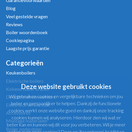
Garantievoorwaarden
Uw beoordeling
Blog
Veel gestelde vragen
Reviews
Boiler woordenboek
Cookiepagina
Laagste prijs garantie
Categorieën
Keukenboilers
Elektrische boilers
Deze website gebruikt cookies
Kokend water kranen
Wij gebruiken cookies en vergelijkbare technieken om jou
Doorstroomverwarmers
beter en persoonlijker te helpen. Dankzij de functionele
Elektrisch verwarmen
cookies werkt onze website goed en dankzij onze tracking
Accessoires
cookies kunnen wij analyseren. Hierdoor zien wij wat er
Montage materialen
beter kan en kunnen wij dit voor jou verbeteren. Wil je meer
Boiler onderdelen
weten over onze cookies? Door op ‘Accepteren’ te klikken