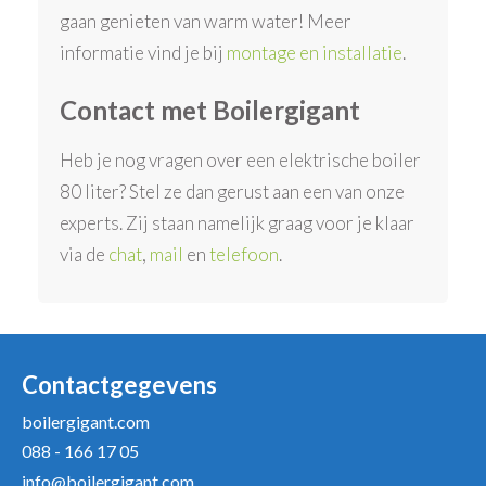
gaan genieten van warm water! Meer
informatie vind je bij
montage en installatie
.
Contact met Boilergigant
Heb je nog vragen over een elektrische boiler
80 liter? Stel ze dan gerust aan een van onze
experts. Zij staan namelijk graag voor je klaar
via de
chat
,
mail
en
telefoon
.
Contactgegevens
boilergigant.com
088 - 166 17 05
info@boilergigant.com