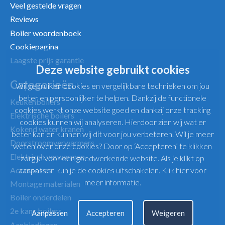
Veel gestelde vragen
Reviews
Boiler woordenboek
Cookiepagina
Laagste prijs garantie
Deze website gebruikt cookies
Categorieën
Wij gebruiken cookies en vergelijkbare technieken om jou
beter en persoonlijker te helpen. Dankzij de functionele
Keukenboilers
cookies werkt onze website goed en dankzij onze tracking
Elektrische boilers
cookies kunnen wij analyseren. Hierdoor zien wij wat er
Kokend water kranen
beter kan en kunnen wij dit voor jou verbeteren. Wil je meer
Doorstroomverwarmers
weten over onze cookies? Door op ‘Accepteren’ te klikken
Elektrisch verwarmen
zorg je voor een goedwerkende website. Als je klikt op
Accessoires
aanpassen kun je de cookies uitschakelen.
Klik hier voor
meer informatie
.
Montage materialen
Boiler onderdelen
2e kans boilers
Aanpassen
Accepteren
Weigeren
Aanbiedingen