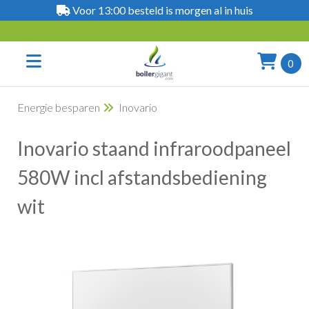
Voor 13:00 besteld is morgen al in huis
0
Energie besparen
Inovario
Inovario staand infraroodpaneel
580W incl afstandsbediening
wit