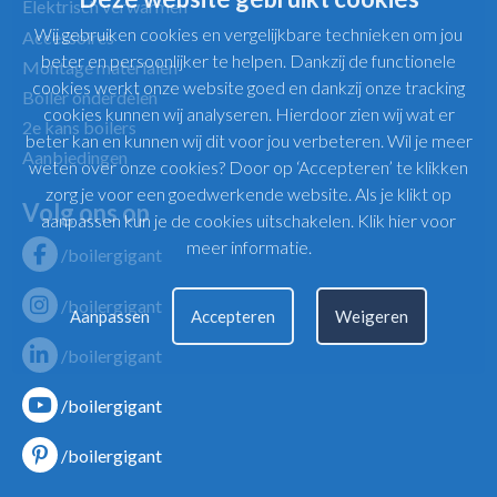
Elektrisch verwarmen
Wij gebruiken cookies en vergelijkbare technieken om jou
Accessoires
beter en persoonlijker te helpen. Dankzij de functionele
Montage materialen
cookies werkt onze website goed en dankzij onze tracking
Boiler onderdelen
cookies kunnen wij analyseren. Hierdoor zien wij wat er
2e kans boilers
beter kan en kunnen wij dit voor jou verbeteren. Wil je meer
Aanbiedingen
weten over onze cookies? Door op ‘Accepteren’ te klikken
zorg je voor een goedwerkende website. Als je klikt op
Volg ons op
aanpassen kun je de cookies uitschakelen.
Klik hier voor
meer informatie
.
/boilergigant
/boilergigant
Aanpassen
Accepteren
Weigeren
/boilergigant
/boilergigant
/boilergigant