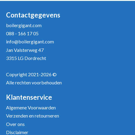
Uw naam *
Uw e-mailadres *
Contactgegevens
boilergigant.com
088 - 166 17 05
Uw recensie *
info@boilergigant.com
Jan Valsterweg 47
3315 LG Dordrecht
Copyright 2021-2026 ©
Alle rechten voorbehouden
Positieve punten
Verbeter punten
Klantenservice
Algemene Voorwaarden
Verzenden en retourneren
Over ons
Disclaimer