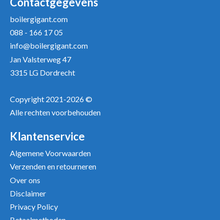
Contactgegevens
boilergigant.com
088 - 166 17 05
Uw recensie *
info@boilergigant.com
Jan Valsterweg 47
3315 LG Dordrecht
Copyright 2021-2026 ©
Alle rechten voorbehouden
Positieve punten
Verbeter punten
Klantenservice
Algemene Voorwaarden
Verzenden en retourneren
Over ons
Disclaimer
Privacy Policy
Betaalmethoden