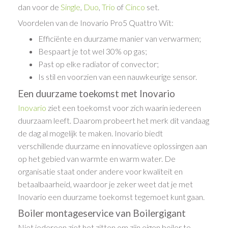
dan voor de
Single
,
Duo
,
Trio
of
Cinco
set.
Voordelen van de Inovario Pro5 Quattro Wit:
Efficiënte en duurzame manier van verwarmen;
Bespaart je tot wel 30% op gas;
Past op elke radiator of convector;
Is stil en voorzien van een nauwkeurige sensor.
Een duurzame toekomst met Inovario
Inovario
ziet een toekomst voor zich waarin iedereen
duurzaam leeft. Daarom probeert het merk dit vandaag
de dag al mogelijk te maken. Inovario biedt
verschillende duurzame en innovatieve oplossingen aan
op het gebied van warmte en warm water. De
organisatie staat onder andere voor kwaliteit en
betaalbaarheid, waardoor je zeker weet dat je met
Inovario een duurzame toekomst tegemoet kunt gaan.
Boiler montageservice van Boilergigant
Niet iedereen ziet het zitten om zijn eigen boiler te