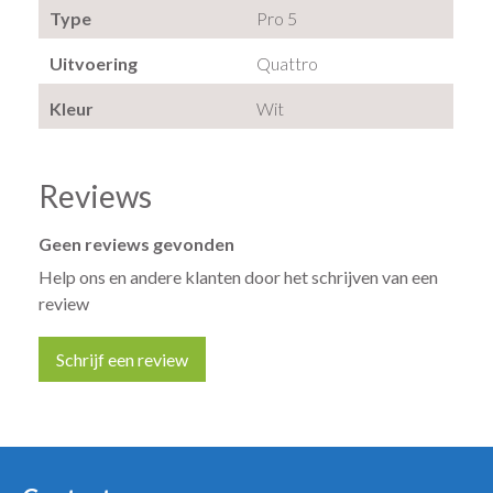
Type
Pro 5
Uitvoering
Quattro
Kleur
Wit
Reviews
Geen reviews gevonden
Help ons en andere klanten door het schrijven van een
review
Schrijf een review
Uw naam *
Uw e-mailadres *