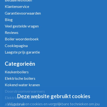
Klantenservice
Garantievoorwaarden
Uw beoordeling
Blog
Veel gestelde vragen
Reviews
Boiler woordenboek
Cookiepagina
Laagste prijs garantie
Categorieën
Keukenboilers
Elektrische boilers
Kokend water kranen
Doorstroomverwarmers
Deze website gebruikt cookies
Elektrisch verwarmen
Wij gebruiken cookies en vergelijkbare technieken om jou
Accessoires