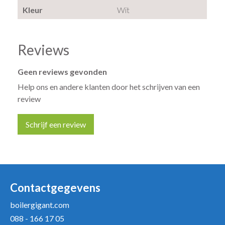
Kleur
Wit
Reviews
Geen reviews gevonden
Help ons en andere klanten door het schrijven van een
review
Schrijf een review
Uw naam *
Uw e-mailadres *
Contactgegevens
boilergigant.com
088 - 166 17 05
Uw recensie *