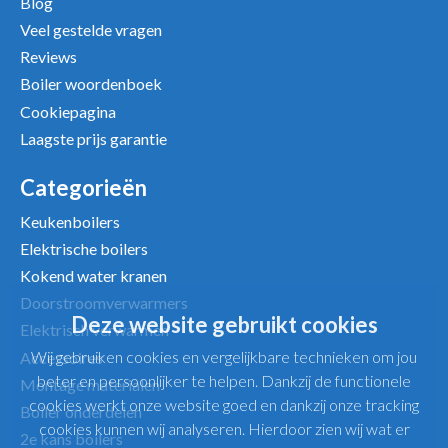
Blog
Veel gestelde vragen
Reviews
Boiler woordenboek
Cookiepagina
Laagste prijs garantie
Categorieën
Keukenboilers
Elektrische boilers
Kokend water kranen
Doorstroomverwarmers
Deze website gebruikt cookies
Elektrisch verwarmen
Wij gebruiken cookies en vergelijkbare technieken om jou
Accessoires
beter en persoonlijker te helpen. Dankzij de functionele
Montage materialen
cookies werkt onze website goed en dankzij onze tracking
Boiler onderdelen
cookies kunnen wij analyseren. Hierdoor zien wij wat er
2e kans boilers