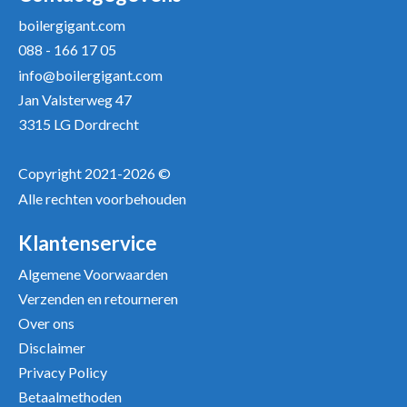
boilergigant.com
088 - 166 17 05
Uw recensie *
info@boilergigant.com
Jan Valsterweg 47
3315 LG Dordrecht
Copyright 2021-2026 ©
Alle rechten voorbehouden
Positieve punten
Verbeter punten
Klantenservice
Algemene Voorwaarden
Verzenden en retourneren
Over ons
Disclaimer
Privacy Policy
Betaalmethoden