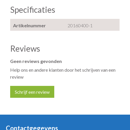
Specificaties
Artikelnummer
20160400-1
Reviews
Geen reviews gevonden
Help ons en andere klanten door het schrijven van een
review
Schrijf een review
Uw naam *
Uw e-mailadres *
Contactgegevens