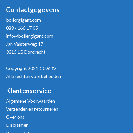
Uw naam *
Uw e-mailadres *
Contactgegevens
boilergigant.com
088 - 166 17 05
Uw recensie *
info@boilergigant.com
Jan Valsterweg 47
3315 LG Dordrecht
Copyright 2021-2026 ©
Alle rechten voorbehouden
Positieve punten
Verbeter punten
Klantenservice
Algemene Voorwaarden
Verzenden en retourneren
Over ons
Disclaimer