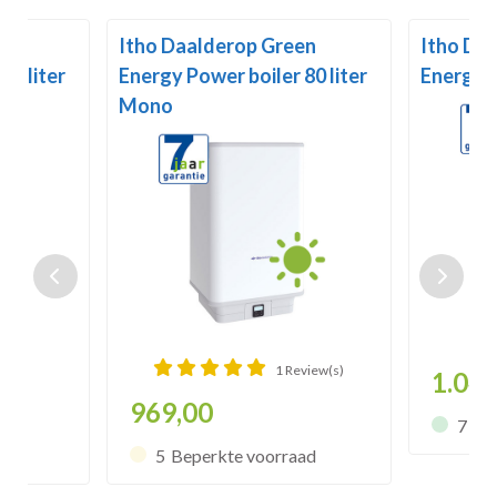
en
Itho Daalderop Green
Itho Da
60 liter
Energy Power boiler 80 liter
Energy P
Mono
1 Review(s)
1.049
969,00
7
Op
5
Beperkte voorraad