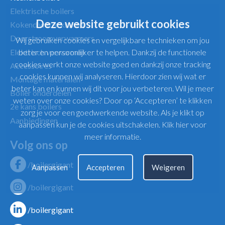
Elektrische boilers
Deze website gebruikt cookies
Kokend water kranen
Doorstroomverwarmers
Wij gebruiken cookies en vergelijkbare technieken om jou
Elektrisch verwarmen
beter en persoonlijker te helpen. Dankzij de functionele
cookies werkt onze website goed en dankzij onze tracking
Accessoires
cookies kunnen wij analyseren. Hierdoor zien wij wat er
Montage materialen
beter kan en kunnen wij dit voor jou verbeteren. Wil je meer
Boiler onderdelen
weten over onze cookies? Door op ‘Accepteren’ te klikken
2e kans boilers
zorg je voor een goedwerkende website. Als je klikt op
Aanbiedingen
aanpassen kun je de cookies uitschakelen.
Klik hier voor
meer informatie
.
Volg ons op
/boilergigant
Aanpassen
Accepteren
Weigeren
/boilergigant
/boilergigant